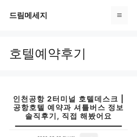
컨
텐
드림메세지
메
츠
로
뉴
건
너
호텔예약후기
뛰
기
인천공항 2터미널 호텔데스크 |
공항호텔 예약과 셔틀버스 정보
솔직후기, 직접 해봤어요