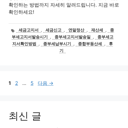
확인하는 방법까지 자세히 알려드립니다. 지금 바로
확인하세요!
태
세금고지서
,
세금신고
,
연말정산
,
재산세
,
종
그
부세고지서발송시기
,
종부세고지서발송일
,
종부세고
지서확인방법
,
종부세납부시기
,
종합부동산세
,
후
기
페
페
페
1
2
…
5
다음
→
이
이
이
지
지
지
최신 글