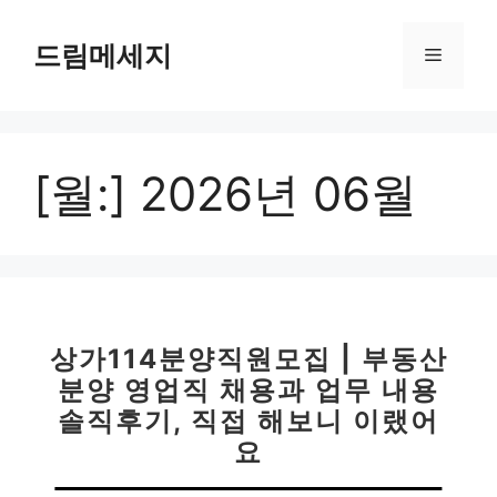
컨
텐
드림메세지
메
츠
로
뉴
건
너
[월:]
2026년 06월
뛰
기
상가114분양직원모집 | 부동산
분양 영업직 채용과 업무 내용
솔직후기, 직접 해보니 이랬어
요