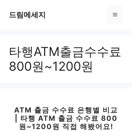
컨
텐
드림메세지
메
츠
로
뉴
건
너
타행ATM출금수수료
뛰
기
800원~1200원
ATM 출금 수수료 은행별 비교
| 타행 ATM 출금 수수료 800
원~1200원 직접 해봤어요!