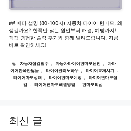
## 메타 설명 (80-100자) 자동차 타이어 편마모, 왜
생길까요? 한쪽만 닳는 원인부터 해결, 예방까지!
직접 경험한 솔직 후기와 함께 알려드립니다. 지금
바로 확인하세요!
태
자동차점검필수
,
자동차타이어편마모원인
,
차타
그
이어한쪽만닳음
,
타이어관리노하우
,
타이어교체시기
,
타이어마모상태
,
타이어편마모예방
,
타이어편마모점
검
,
타이어편마모해결방법
,
편마모의심
최신 글