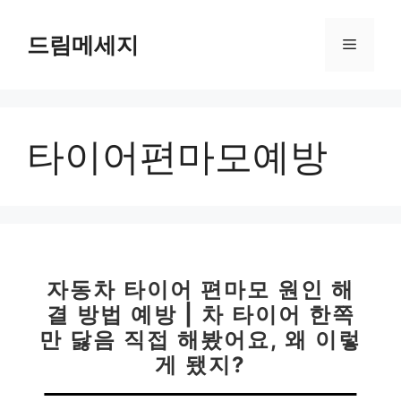
컨
텐
드림메세지
메
츠
로
뉴
건
너
타이어편마모예방
뛰
기
자동차 타이어 편마모 원인 해
결 방법 예방 | 차 타이어 한쪽
만 닳음 직접 해봤어요, 왜 이렇
게 됐지?