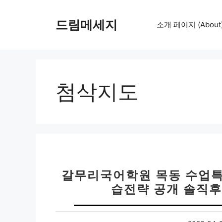
컨
텐
드림메세지
소개 페이지 (About
츠
로
건
너
뛰
첨삭지도
기
갈무리국어학원 목동 수업특
습전략 공개 솔직후