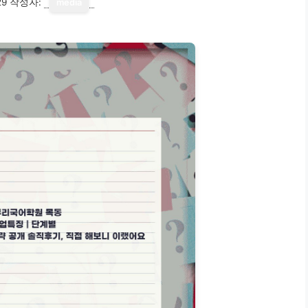
29
작성자:
media