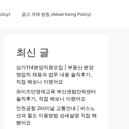
icy)
광고 게재 방침 (Advertising Policy)
최신 글
상가114분양직원모집 | 부동산 분양
영업직 채용과 업무 내용 솔직후기,
직접 해보니 이랬어요
와이즈만영재교육 부산센텀안락센터
솔직후기, 직접 해보니 이랬어요
인천공항 2터미널 교통안내 | 버스노
선과 철도 이용방법 상세설명 직접 해
봤어요