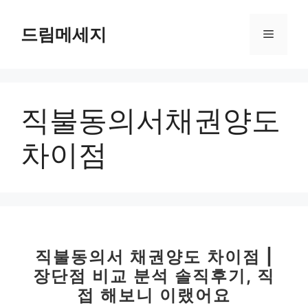
컨
텐
드림메세지
메
츠
로
뉴
건
너
직불동의서채권양도
뛰
기
차이점
직불동의서 채권양도 차이점 |
장단점 비교 분석 솔직후기, 직
접 해보니 이랬어요