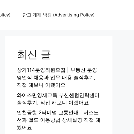
icy)
광고 게재 방침 (Advertising Policy)
최신 글
상가114분양직원모집 | 부동산 분양
영업직 채용과 업무 내용 솔직후기,
직접 해보니 이랬어요
와이즈만영재교육 부산센텀안락센터
솔직후기, 직접 해보니 이랬어요
인천공항 2터미널 교통안내 | 버스노
선과 철도 이용방법 상세설명 직접 해
봤어요