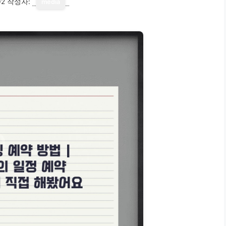
02
작성자:
media