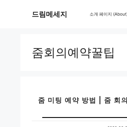
컨
텐
드림메세지
소개 페이지 (About
츠
로
건
너
뛰
줌회의예약꿀팁
기
줌 미팅 예약 방법 | 줌 