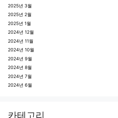
2025년 3월
2025년 2월
2025년 1월
2024년 12월
2024년 11월
2024년 10월
2024년 9월
2024년 8월
2024년 7월
2024년 6월
카테고리