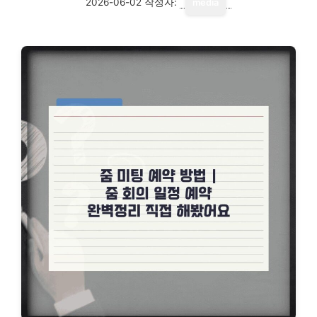
2026-06-02
작성자:
media