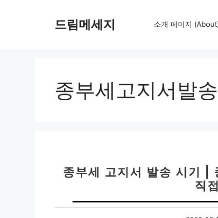
컨
텐
드림메세지
소개 페이지 (About
츠
로
건
너
뛰
종부세고지서발송
기
종부세 고지서 발송 시기 |
직접