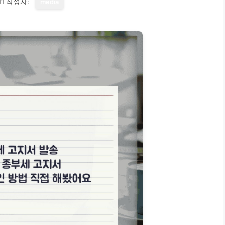
11
작성자:
media