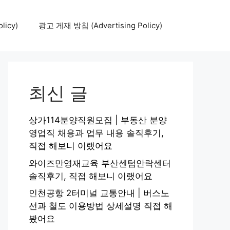
icy)
광고 게재 방침 (Advertising Policy)
최신 글
상가114분양직원모집 | 부동산 분양
영업직 채용과 업무 내용 솔직후기,
직접 해보니 이랬어요
와이즈만영재교육 부산센텀안락센터
솔직후기, 직접 해보니 이랬어요
인천공항 2터미널 교통안내 | 버스노
선과 철도 이용방법 상세설명 직접 해
봤어요