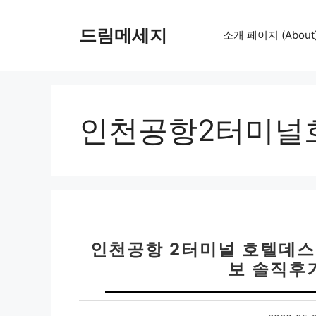
컨
텐
드림메세지
소개 페이지 (About
츠
로
건
너
뛰
인천공항2터미널
기
인천공항 2터미널 호텔데스
보 솔직후