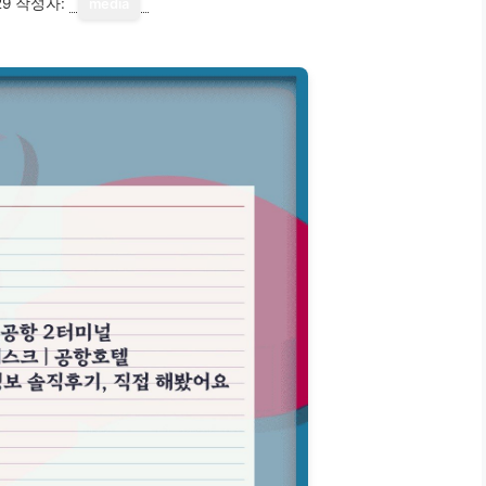
29
작성자:
media