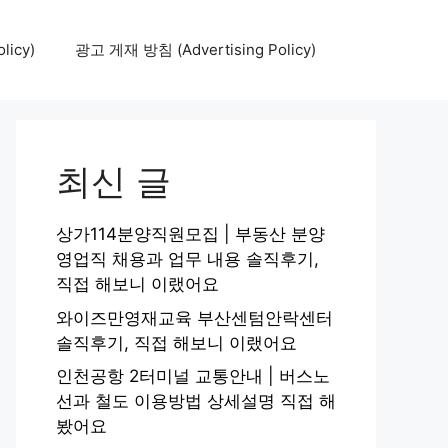
icy)
광고 게재 방침 (Advertising Policy)
최신 글
상가114분양직원모집 | 부동산 분양
영업직 채용과 업무 내용 솔직후기,
직접 해보니 이랬어요
와이즈만영재교육 부산센텀안락센터
솔직후기, 직접 해보니 이랬어요
인천공항 2터미널 교통안내 | 버스노
선과 철도 이용방법 상세설명 직접 해
봤어요