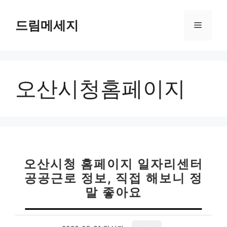
컨
텐
드림메세지
메
츠
로
뉴
건
너
오산시청홈페이지
뛰
기
오산시청 홈페이지 일자리센터
공공근로 정보, 직접 해보니 정
말 좋아요