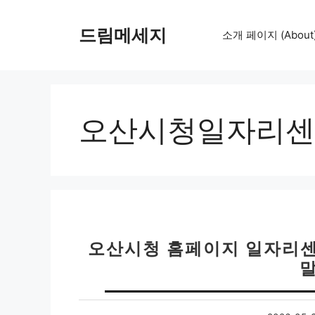
컨
텐
드림메세지
소개 페이지 (About
츠
로
건
너
뛰
오산시청일자리센
기
오산시청 홈페이지 일자리센