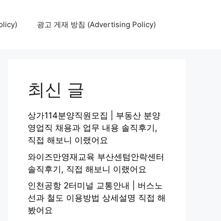
icy)
광고 게재 방침 (Advertising Policy)
최신 글
상가114분양직원모집 | 부동산 분양
영업직 채용과 업무 내용 솔직후기,
직접 해보니 이랬어요
와이즈만영재교육 부산센텀안락센터
솔직후기, 직접 해보니 이랬어요
인천공항 2터미널 교통안내 | 버스노
선과 철도 이용방법 상세설명 직접 해
봤어요