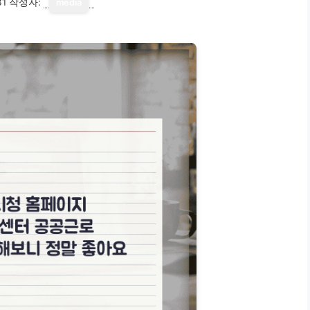
31
작성자:
media