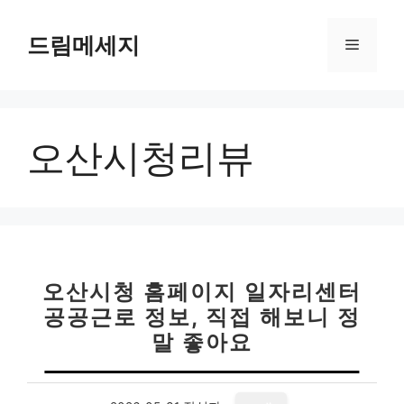
컨
텐
드림메세지
메
츠
로
뉴
건
너
오산시청리뷰
뛰
기
오산시청 홈페이지 일자리센터
공공근로 정보, 직접 해보니 정
말 좋아요