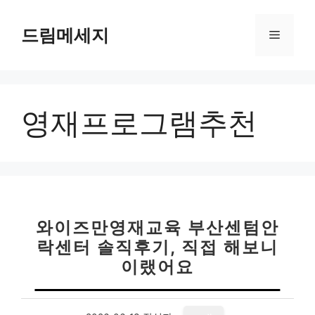
컨
텐
드림메세지
메
츠
로
뉴
건
너
영재프로그램추천
뛰
기
와이즈만영재교육 부산센텀안
락센터 솔직후기, 직접 해보니
이랬어요