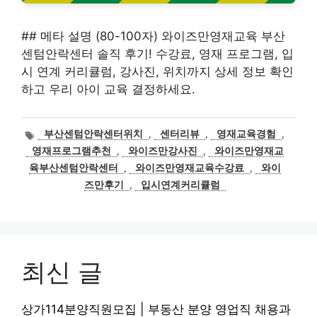
## 메타 설명 (80-100자) 와이즈만영재교육 부산
센텀안락센터 솔직 후기! 수강료, 영재 프로그램, 입
시 연계 커리큘럼, 강사진, 위치까지 상세 정보 확인
하고 우리 아이 교육 결정하세요.
태
부산센텀안락센터위치
,
센터리뷰
,
영재교육경험
,
그
영재프로그램추천
,
와이즈만강사진
,
와이즈만영재교
육부산센텀안락센터
,
와이즈만영재교육수강료
,
와이
즈만후기
,
입시연계커리큘럼
최신 글
상가114분양직원모집 | 부동산 분양 영업직 채용과