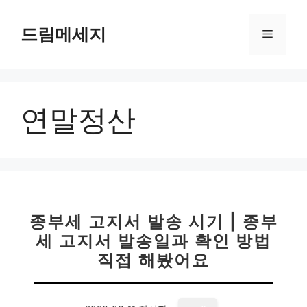
컨
텐
드림메세지
메
츠
로
뉴
건
너
연말정산
뛰
기
종부세 고지서 발송 시기 | 종부
세 고지서 발송일과 확인 방법
직접 해봤어요