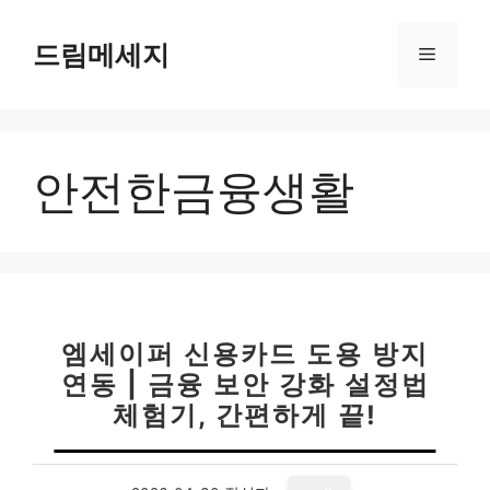
컨
텐
드림메세지
메
츠
로
뉴
건
너
안전한금융생활
뛰
기
엠세이퍼 신용카드 도용 방지
연동 | 금융 보안 강화 설정법
체험기, 간편하게 끝!