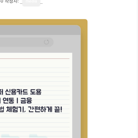
30
작성자:
media