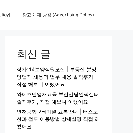
icy)
광고 게재 방침 (Advertising Policy)
최신 글
상가114분양직원모집 | 부동산 분양
영업직 채용과 업무 내용 솔직후기,
직접 해보니 이랬어요
와이즈만영재교육 부산센텀안락센터
솔직후기, 직접 해보니 이랬어요
인천공항 2터미널 교통안내 | 버스노
선과 철도 이용방법 상세설명 직접 해
봤어요