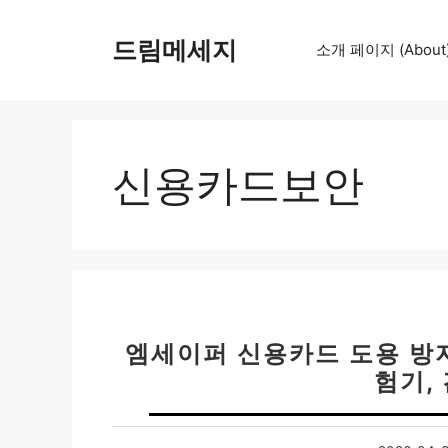
컨
텐
드림메세지
소개 페이지 (About
츠
로
건
너
뛰
신용카드보안
기
엠세이퍼 신용카드 도용 방지
험기,