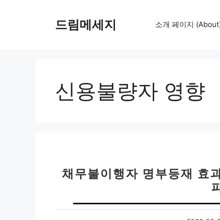
컨
텐
드림메세지
소개 페이지 (About
츠
로
건
너
뛰
신용불량자 영향
기
채무불이행자 명부등재 효과 