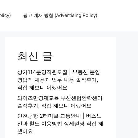
icy)
광고 게재 방침 (Advertising Policy)
최신 글
상가114분양직원모집 | 부동산 분양
영업직 채용과 업무 내용 솔직후기,
직접 해보니 이랬어요
와이즈만영재교육 부산센텀안락센터
솔직후기, 직접 해보니 이랬어요
인천공항 2터미널 교통안내 | 버스노
선과 철도 이용방법 상세설명 직접 해
봤어요