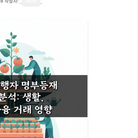
28
작성자:
media