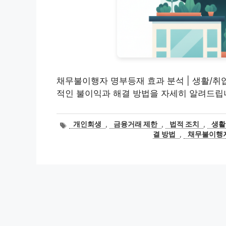
채무불이행자 명부등재 효과 분석 | 생활/취업
적인 불이익과 해결 방법을 자세히 알려드립
태
개인회생
,
금융거래 제한
,
법적 조치
,
생활
그
결 방법
,
채무불이행자