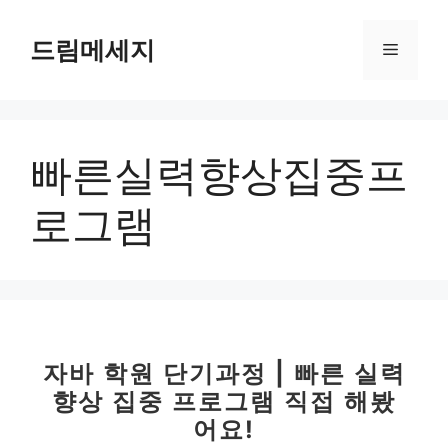
컨
텐
드림메세지
메
츠
로
뉴
건
너
빠른실력향상집중프
뛰
기
로그램
자바 학원 단기과정 | 빠른 실력
향상 집중 프로그램 직접 해봤
어요!