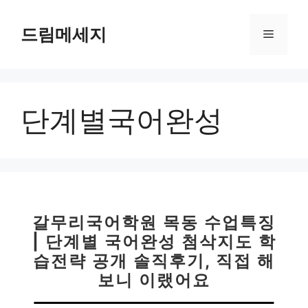
컨
텐
드림메세지
메
츠
로
뉴
건
너
단계별국어완성
뛰
기
갈무리국어학원 목동 수업특징
| 단계별 국어완성 첨삭지도 학
습전략 공개 솔직후기, 직접 해
보니 이랬어요