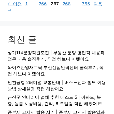
페
페
페
페
페
←
이전
1
…
266
267
268
…
365
다음
이
이
이
이
이
→
지
지
지
지
지
최신 글
상가114분양직원모집 | 부동산 분양 영업직 채용과
업무 내용 솔직후기, 직접 해보니 이랬어요
와이즈만영재교육 부산센텀안락센터 솔직후기, 직
접 해보니 이랬어요
인천공항 2터미널 교통안내 | 버스노선과 철도 이용
방법 상세설명 직접 해봤어요
금산군 인테리어 업체 추천 베스트 5 | 아파트, 복
층, 원룸 시공비용, 견적, 리모델링 직접 해봤어요!
종부세 고지서 발송 시기 | 종부세 고지서 발송일과