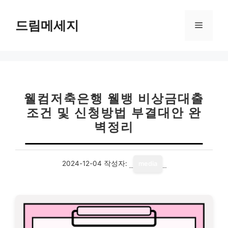
컨
텐
드림메세지
메
츠
로
뉴
건
너
뛰
기
웰컴저축은행 웰뱅 비상금대출
조건 및 신청방법 부결대안 완
벽정리
2024-12-04
작성자:
media