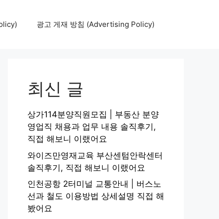
icy)
광고 게재 방침 (Advertising Policy)
최신 글
상가114분양직원모집 | 부동산 분양
영업직 채용과 업무 내용 솔직후기,
직접 해보니 이랬어요
와이즈만영재교육 부산센텀안락센터
솔직후기, 직접 해보니 이랬어요
인천공항 2터미널 교통안내 | 버스노
선과 철도 이용방법 상세설명 직접 해
봤어요