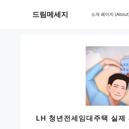
컨
텐
드림메세지
소개 페이지 (About
츠
로
건
너
뛰
기
LH 청년전세임대주택 실제 