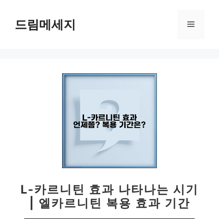
컨
텐
드림메세지
메
츠
로
뉴
건
너
뛰
기
L-카르니틴 효과 나타나는 시기
| 엘카르니틴 복용 효과 기간