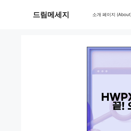
컨
텐
드림메세지
소개 페이지 (About
츠
로
건
너
뛰
기