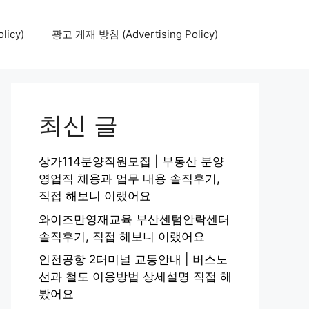
icy)
광고 게재 방침 (Advertising Policy)
최신 글
상가114분양직원모집 | 부동산 분양
영업직 채용과 업무 내용 솔직후기,
직접 해보니 이랬어요
와이즈만영재교육 부산센텀안락센터
솔직후기, 직접 해보니 이랬어요
인천공항 2터미널 교통안내 | 버스노
선과 철도 이용방법 상세설명 직접 해
봤어요