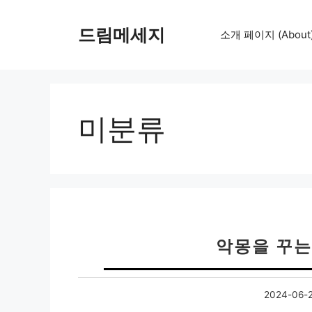
컨
텐
드림메세지
소개 페이지 (About
츠
로
건
너
뛰
미분류
기
악몽을 꾸는
2024-06-