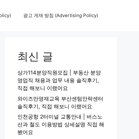
icy)
광고 게재 방침 (Advertising Policy)
최신 글
상가114분양직원모집 | 부동산 분양
영업직 채용과 업무 내용 솔직후기,
직접 해보니 이랬어요
와이즈만영재교육 부산센텀안락센터
솔직후기, 직접 해보니 이랬어요
인천공항 2터미널 교통안내 | 버스노
선과 철도 이용방법 상세설명 직접 해
봤어요