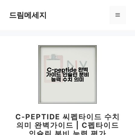
컨
텐
드림메세지
메
츠
로
뉴
건
너
뛰
기
C-PEPTIDE 씨펩타이드 수치
의미 완벽가이드 | C펩타이드
인슐린 분비 능력 평가