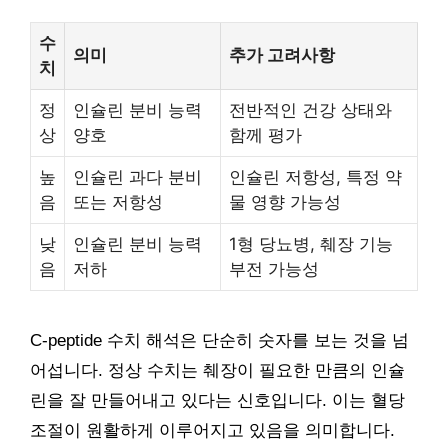
수
의미
추가 고려사항
치
정
인슐린 분비 능력
전반적인 건강 상태와
상
양호
함께 평가
높
인슐린 과다 분비
인슐린 저항성, 특정 약
음
또는 저항성
물 영향 가능성
낮
인슐린 분비 능력
1형 당뇨병, 췌장 기능
음
저하
부전 가능성
C-peptide 수치 해석은 단순히 숫자를 보는 것을 넘
어섭니다. 정상 수치는 췌장이 필요한 만큼의 인슐
린을 잘 만들어내고 있다는 신호입니다. 이는 혈당
조절이 원활하게 이루어지고 있음을 의미합니다.