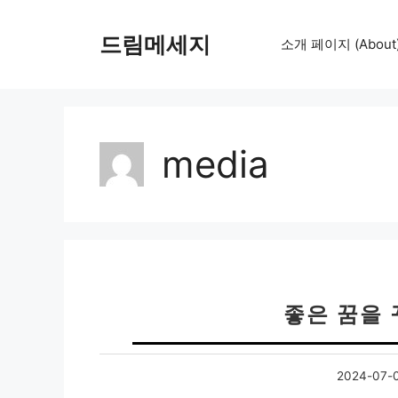
컨
텐
드림메세지
소개 페이지 (About
츠
로
건
너
뛰
media
기
좋은 꿈을 
2024-07-