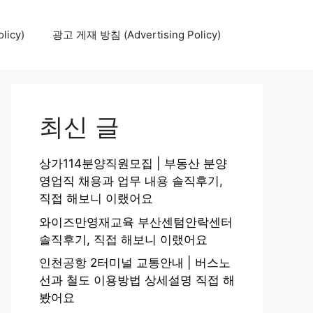
icy)
광고 게재 방침 (Advertising Policy)
최신 글
상가114분양직원모집 | 부동산 분양
영업직 채용과 업무 내용 솔직후기,
직접 해보니 이랬어요
와이즈만영재교육 부산센텀안락센터
솔직후기, 직접 해보니 이랬어요
인천공항 2터미널 교통안내 | 버스노
선과 철도 이용방법 상세설명 직접 해
봤어요