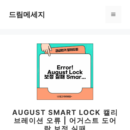
컨
텐
드림메세지
메
츠
로
뉴
건
너
뛰
기
AUGUST SMART LOCK 캘리
브레이션 오류 | 어거스트 도어
락 보정 실패