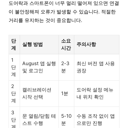
도어락과 스마트폰이 너무 멀리 떨어져 있으면 연결
이 불안정해져 오류가 발생할 수 있습니다. 적절한
거리를 유지하는 것이 중요합니다.
단
소요
실행 방법
주의사항
계
시간
1
August 앱 실행
2-3
최신 버전 앱 사용
단
및 로그인
분
권장
계
2
캘리브레이션
도어락 설정 메뉴
단
1분
시작 선택
내 위치 확인
계
3
문 열림/닫힘 테
5-10
수동 조작 없이 앱
단
스트 수행
분
으로만 진행
계