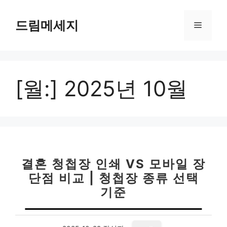
컨
텐
드림메세지
메
츠
로
뉴
건
너
[월:]
2025년 10월
뛰
기
결혼 청첩장 인쇄 VS 모바일 장
단점 비교 | 청첩장 종류 선택
기준