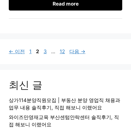
Read more
페
페
페
페
←
이전
1
2
3
…
12
다음
→
이
이
이
이
지
지
지
지
최신 글
상가114분양직원모집 | 부동산 분양 영업직 채용과
업무 내용 솔직후기, 직접 해보니 이랬어요
와이즈만영재교육 부산센텀안락센터 솔직후기, 직
접 해보니 이랬어요