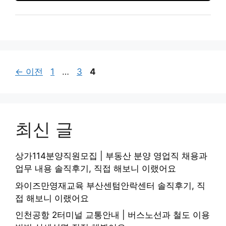
페
페
페
←
이전
1
…
3
4
이
이
이
지
지
지
최신 글
상가114분양직원모집 | 부동산 분양 영업직 채용과
업무 내용 솔직후기, 직접 해보니 이랬어요
와이즈만영재교육 부산센텀안락센터 솔직후기, 직
접 해보니 이랬어요
인천공항 2터미널 교통안내 | 버스노선과 철도 이용