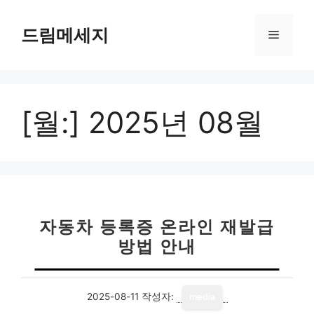
컨
텐
드림메세지
메
츠
로
뉴
건
너
[월:]
2025년 08월
뛰
기
자동차 등록증 온라인 재발급
방법 안내
2025-08-11
작성자:
media