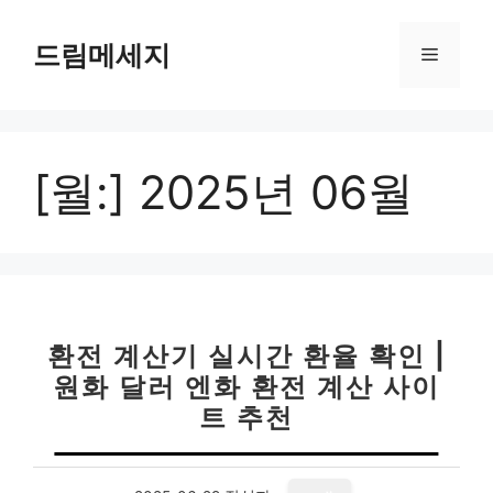
컨
텐
드림메세지
메
츠
로
뉴
건
너
[월:]
2025년 06월
뛰
기
환전 계산기 실시간 환율 확인 |
원화 달러 엔화 환전 계산 사이
트 추천