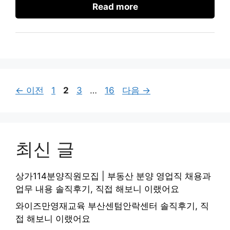
Read more
페
페
페
페
←
이전
1
2
3
…
16
다음
→
이
이
이
이
지
지
지
지
최신 글
상가114분양직원모집 | 부동산 분양 영업직 채용과
업무 내용 솔직후기, 직접 해보니 이랬어요
와이즈만영재교육 부산센텀안락센터 솔직후기, 직
접 해보니 이랬어요