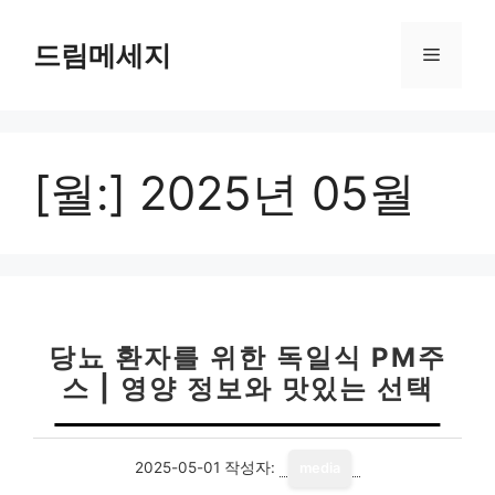
컨
텐
드림메세지
메
츠
로
뉴
건
너
[월:]
2025년 05월
뛰
기
당뇨 환자를 위한 독일식 PM주
스 | 영양 정보와 맛있는 선택
2025-05-01
작성자:
media