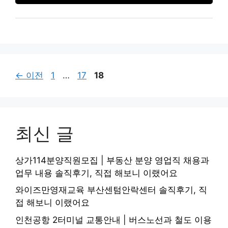
페
페
페
←
이전
1
…
17
18
이
이
이
지
지
지
최신 글
상가114분양직원모집 | 부동산 분양 영업직 채용과
업무 내용 솔직후기, 직접 해보니 이랬어요
와이즈만영재교육 부산센텀안락센터 솔직후기, 직
접 해보니 이랬어요
인천공항 2터미널 교통안내 | 버스노선과 철도 이용