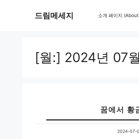
컨
텐
드림메세지
소개 페이지 (About
츠
로
건
너
뛰
[월:]
2024년 07
기
꿈에서 황
2024-07-