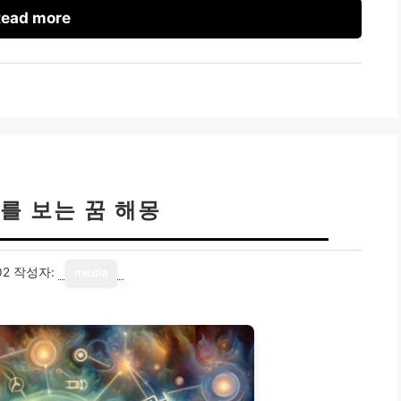
ead more
를 보는 꿈 해몽
02
작성자:
media