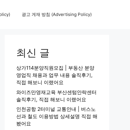
icy)
광고 게재 방침 (Advertising Policy)
최신 글
상가114분양직원모집 | 부동산 분양
영업직 채용과 업무 내용 솔직후기,
직접 해보니 이랬어요
와이즈만영재교육 부산센텀안락센터
솔직후기, 직접 해보니 이랬어요
인천공항 2터미널 교통안내 | 버스노
선과 철도 이용방법 상세설명 직접 해
봤어요