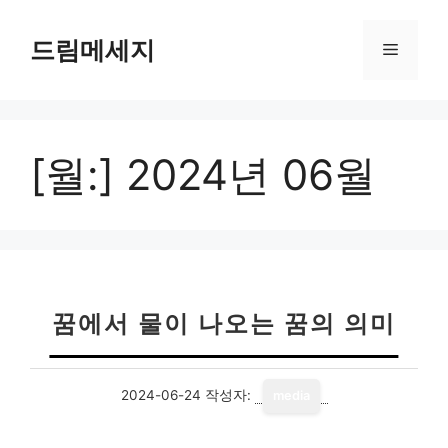
컨
텐
드림메세지
메
츠
로
뉴
건
너
[월:]
2024년 06월
뛰
기
꿈에서 물이 나오는 꿈의 의미
2024-06-24
작성자:
media