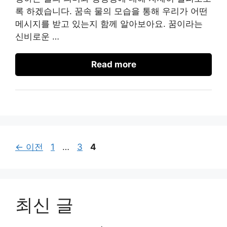
록 하겠습니다. 꿈속 물의 모습을 통해 우리가 어떤
메시지를 받고 있는지 함께 알아보아요. 꿈이라는
신비로운 …
Read more
페
페
페
←
이전
1
…
3
4
이
이
이
지
지
지
최신 글