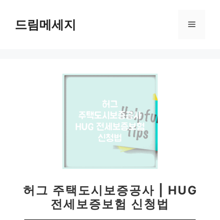
컨
텐
드림메세지
메
츠
로
뉴
건
너
뛰
기
허그 주택도시보증공사 | HUG
전세보증보험 신청법