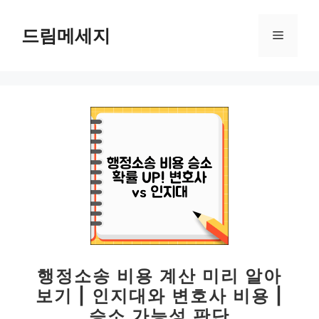
컨
텐
드림메세지
메
츠
로
뉴
건
너
뛰
기
행정소송 비용 계산 미리 알아
보기 | 인지대와 변호사 비용 |
승소 가능성 판단