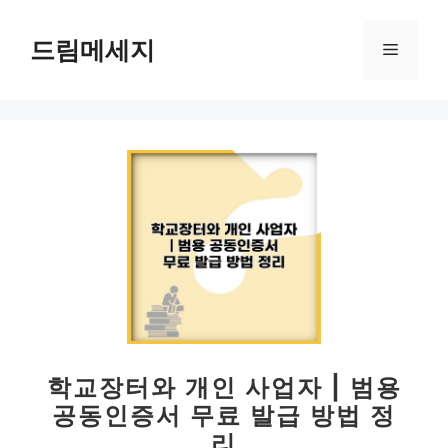
컨
텐
드림메세지
메
츠
로
뉴
건
너
뛰
기
학교장터와 개인 사업자 | 범용
공동인증서 무료 발급 방법 정
리