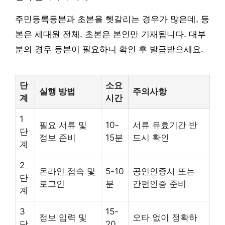
주민등록등본과 초본을 헷갈리는 경우가 많은데, 등
본은 세대원 전체, 초본은 본인만 기재됩니다. 대부
분의 경우 등본이 필요하니 확인 후 발급받으세요.
단
소요
실행 방법
주의사항
계
시간
1
필요 서류 및
10-
서류 유효기간 반
단
정보 준비
15분
드시 확인
계
2
온라인 접속 및
5-10
공인인증서 또는
단
로그인
분
간편인증 준비
계
3
15-
정보 입력 및
오타 없이 정확하
단
20