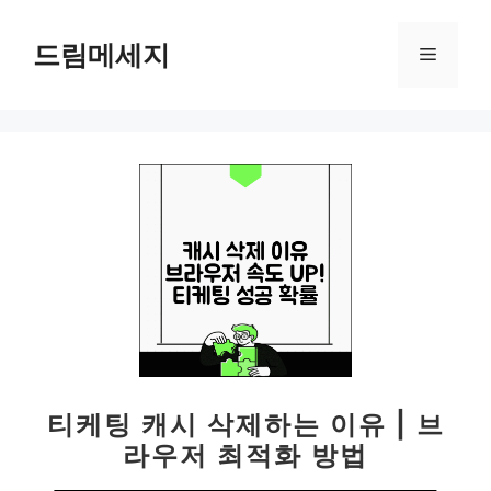
컨
텐
드림메세지
메
츠
로
뉴
건
너
뛰
기
티케팅 캐시 삭제하는 이유 | 브
라우저 최적화 방법