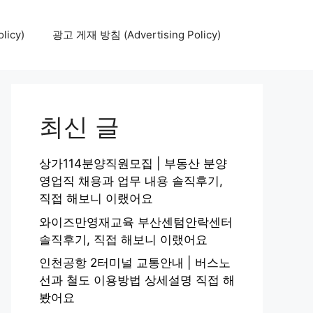
icy)
광고 게재 방침 (Advertising Policy)
최신 글
상가114분양직원모집 | 부동산 분양
영업직 채용과 업무 내용 솔직후기,
직접 해보니 이랬어요
와이즈만영재교육 부산센텀안락센터
솔직후기, 직접 해보니 이랬어요
인천공항 2터미널 교통안내 | 버스노
선과 철도 이용방법 상세설명 직접 해
봤어요