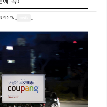
눈에 쏙!
25
작성자:
media