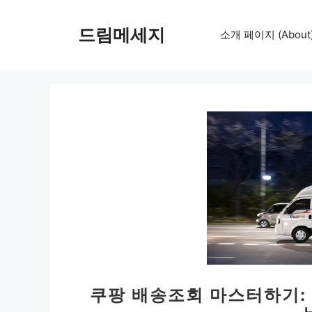
컨
텐
드림메세지
소개 페이지 (About
츠
로
건
너
뛰
기
쿠팡 배송조회 마스터하기: