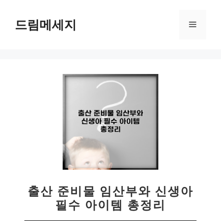
컨
텐
드림메세지
메
츠
로
뉴
건
너
뛰
기
출산 준비물 임산부와 신생아
필수 아이템 총정리