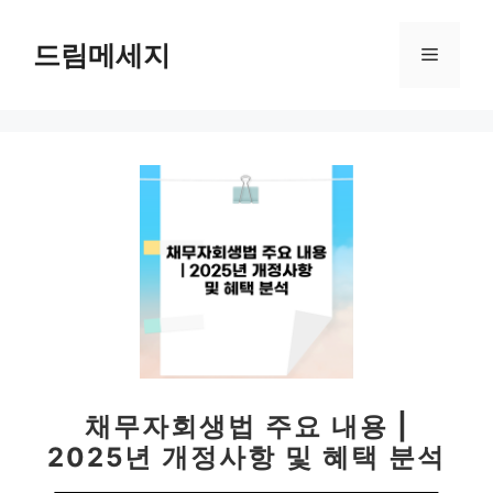
컨
텐
드림메세지
메
츠
로
뉴
건
너
뛰
기
채무자회생법 주요 내용 |
2025년 개정사항 및 혜택 분석