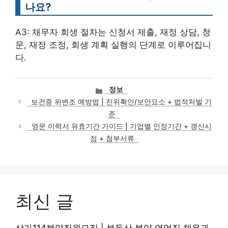
나요?
A3: 채무자 회생 절차는 신청서 제출, 재정 상담, 청
문, 재정 조정, 회생 계획 실행의 단계로 이루어집니
다.
카
정보
테
보건증 위변조 예방법 | 진위확인/보안요소 + 법적처벌 기
고
준
리
영문 이력서 유효기간 가이드 | 기업별 인정기간 + 갱신시
점 + 첨부서류
최신 글
상가114분양직원모집 | 부동산 분양 영업직 채용과