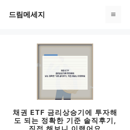
컨
텐
드림메세지
메
츠
로
뉴
건
너
뛰
기
채권 ETF 금리상승기에 투자해
도 되는 정확한 기준 솔직후기,
직접 해보니 이랬어요