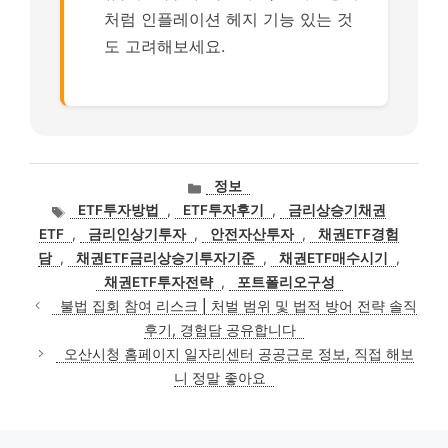
처럼 인플레이션 헤지 기능 있는 것
도 고려해보세요.
카
정보
테
태
ETF투자방법
,
ETF투자후기
,
금리상승기채권
고
그
ETF
,
금리인상기투자
,
안전자산투자
,
채권ETF경험
리
담
,
채권ETF금리상승기투자기준
,
채권ETF매수시기
,
채권ETF투자전략
,
포트폴리오구성
불법 집회 참여 리스크 | 처벌 범위 및 법적 방어 전략 솔직
후기, 경험담 공유합니다
오산시청 홈페이지 일자리센터 공공근로 정보, 직접 해보
니 정말 좋아요