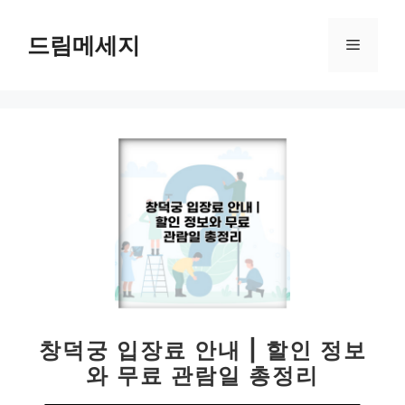
컨
텐
드림메세지
메
츠
로
뉴
건
너
뛰
기
창덕궁 입장료 안내 | 할인 정보
와 무료 관람일 총정리