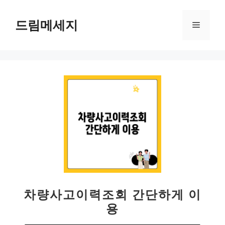
컨
텐
드림메세지
메
츠
로
뉴
건
너
뛰
기
차량사고이력조회 간단하게 이
용