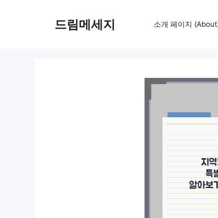
컨
텐
드림메세지
소개 페이지 (About
츠
로
건
너
뛰
기