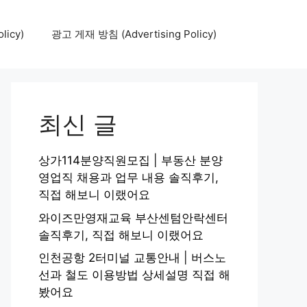
icy)
광고 게재 방침 (Advertising Policy)
최신 글
상가114분양직원모집 | 부동산 분양
영업직 채용과 업무 내용 솔직후기,
직접 해보니 이랬어요
와이즈만영재교육 부산센텀안락센터
솔직후기, 직접 해보니 이랬어요
인천공항 2터미널 교통안내 | 버스노
선과 철도 이용방법 상세설명 직접 해
봤어요