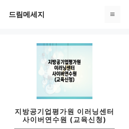
컨
텐
드림메세지
메
츠
로
뉴
건
너
뛰
기
지방공기업평가원 이러닝센터
사이버연수원 (교육신청)