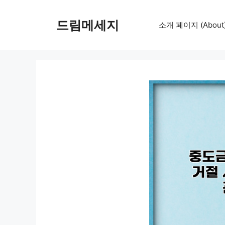
컨
텐
드림메세지
소개 페이지 (About
츠
로
건
너
뛰
기