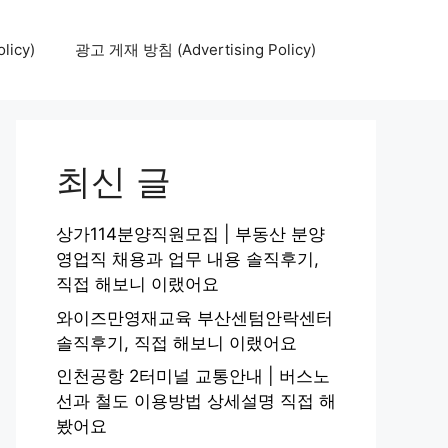
icy)
광고 게재 방침 (Advertising Policy)
최신 글
상가114분양직원모집 | 부동산 분양
영업직 채용과 업무 내용 솔직후기,
직접 해보니 이랬어요
와이즈만영재교육 부산센텀안락센터
솔직후기, 직접 해보니 이랬어요
인천공항 2터미널 교통안내 | 버스노
선과 철도 이용방법 상세설명 직접 해
봤어요