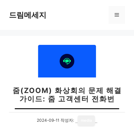
컨
텐
드림메세지
메
츠
로
뉴
건
너
뛰
기
줌(ZOOM) 화상회의 문제 해결
가이드: 줌 고객센터 전화번
2024-09-11
작성자:
media