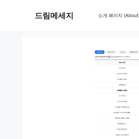
컨
텐
드림메세지
소개 페이지 (About
츠
로
건
너
뛰
기