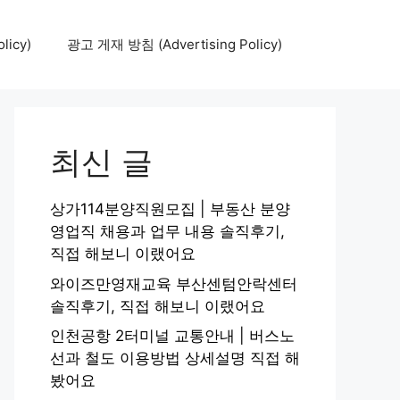
icy)
광고 게재 방침 (Advertising Policy)
최신 글
상가114분양직원모집 | 부동산 분양
영업직 채용과 업무 내용 솔직후기,
직접 해보니 이랬어요
와이즈만영재교육 부산센텀안락센터
솔직후기, 직접 해보니 이랬어요
인천공항 2터미널 교통안내 | 버스노
선과 철도 이용방법 상세설명 직접 해
봤어요