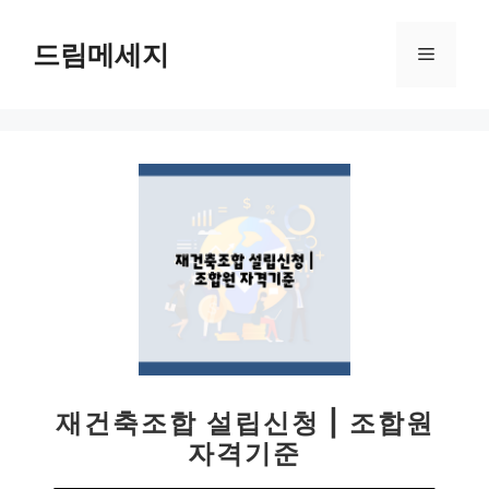
컨
텐
드림메세지
메
츠
로
뉴
건
너
뛰
기
재건축조합 설립신청 | 조합원
자격기준